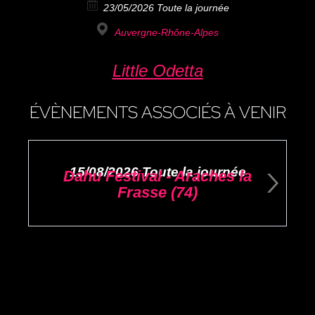
23/05/2026 Toute la journée
Auvergne-Rhône-Alpes
Little Odetta
ÉVÈNEMENTS ASSOCIÉS À VENIR
15/08/2026 Toute la journée
Dahu Festival - Araches la
Frasse (74)