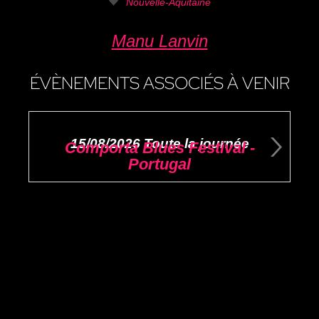
Nouvelle-Aquitaine
Manu Lanvin
ÉVÈNEMENTS ASSOCIÉS À VENIR
15/08/2026 Toute la journée
Comporta Blues Festival -
Portugal