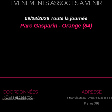
ÉVÈNEMENTS ASSOCIÉS À VENIR
09/08/2026 Toute la journée
Parc Gasparin - Orange (84)
COORDONNÉES
ADRESSE
+33 610 913 700
4 Montée de la Coche 38630 THUE
contact@muzivox.com
France (FR)