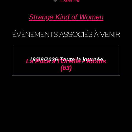
Grand Est
Strange Kind of Women
ÉVÈNEMENTS ASSOCIÉS À VENIR
19/09/2026 Toute la journée
La Puce à l'Oreille - Rioms
(63)