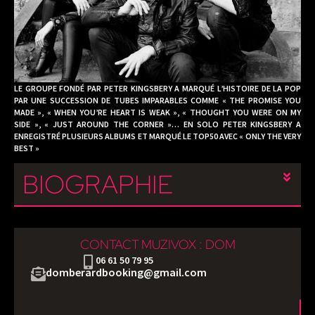
LE GROUPE FONDÉ PAR PETER KINGSBERY A MARQUÉ L’HISTOIRE DE LA POP
PAR UNE SUCCESSION DE TUBES IMPARABLES COMME « THE PROMISE YOU
MADE », « WHEN YOU’RE HEART IS WEAK », « THOUGHT YOU WERE ON MY
SIDE », « JUST AROUND THE CORNER »… EN SOLO PETER KINGSBERY A
ENREGISTRÉ PLUSIEURS ALBUMS ET MARQUÉ LE TOP50 AVEC « ONLY THE VERY
BEST »
BIOGRAPHIE
CONTACT MUZIVOX : DOM
06 61 50 79 95
domberardbooking@gmail.com