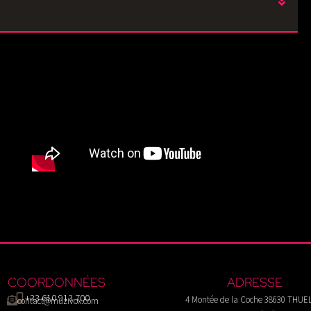
COORDONNÉES
ADRESSE
+33 610 913 700
4 Montée de la Coche 38630 THUE
contact@muzivox.com